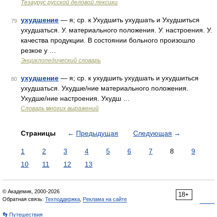
Тезаурус русской деловой лексики
ухудшение
— я; ср. к Ухудшить ухудшать и Ухудшиться
79
ухудшаться. У. материального положения. У. настроения. У.
качества продукции. В состоянии больного произошло
резкое у …
Энциклопедический словарь
ухудшение
— я; ср. к ухудшить ухудшать и ухудшиться
80
ухудшаться. Ухудше/ние материального положения.
Ухудше/ние настроения. Ухудш …
Словарь многих выражений
Страницы
←
Предыдущая
Следующая
→
1
2
3
4
5
6
7
8
9
10
11
12
13
© Академик, 2000-2026
18+
Обратная связь:
Техподдержка
,
Реклама на сайте
👣 Путешествия