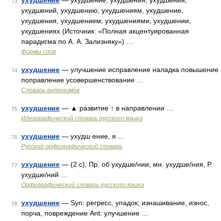
ухудшение
— ухудшение, ухудшения, ухудшения,
73
ухудшений, ухудшению, ухудшениям, ухудшение,
ухудшения, ухудшением, ухудшениями, ухудшении,
ухудшениях (Источник: «Полная акцентуированная
парадигма по А. А. Зализняку») …
Формы слов
ухудшение
— улучшение исправление наладка повышение
74
поправление усовершенствование …
Словарь антонимов
ухудшение
— ▲ развитие ↑ в направлении …
75
Идеографический словарь русского языка
ухудшение
— ухудш ение, я …
76
Русский орфографический словарь
ухудшение
— (2 с), Пр. об ухудше/нии; мн. ухудше/ния, Р.
77
ухудше/ний …
Орфографический словарь русского языка
ухудшение
— Syn: регресс, упадок; изнашивание, износ,
78
порча, повреждение Ant: улучшение …